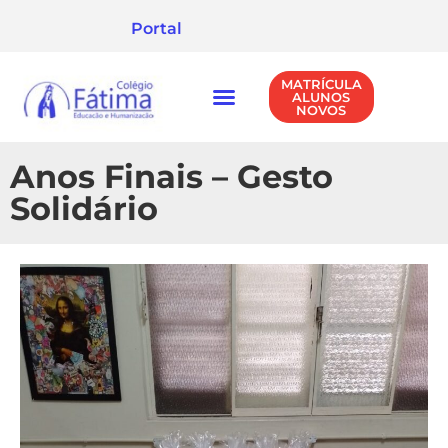
Portal
MATRÍCULA
ALUNOS
NOVOS
NÍVEIS DE ENSINO
POLÍTICA DE PRIVACIDADE
Anos Finais – Gesto
Solidário