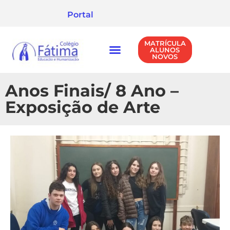
Portal
MATRÍCULA
ALUNOS
NOVOS
NÍVEIS DE ENSINO
POLÍTICA DE PRIVACIDADE
Anos Finais/ 8 Ano –
Exposição de Arte