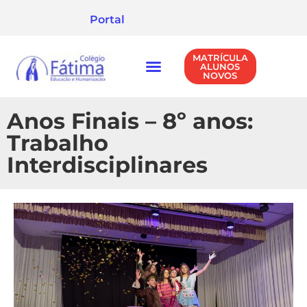
Portal
MATRÍCULA
ALUNOS
NOVOS
NÍVEIS DE ENSINO
POLÍTICA DE PRIVACIDADE
Anos Finais – 8º anos:
Trabalho
Interdisciplinares