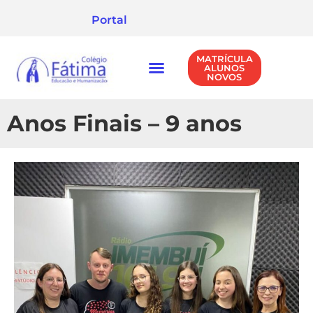
Portal
MATRÍCULA
ALUNOS
NOVOS
NÍVEIS DE ENSINO
POLÍTICA DE PRIVACIDADE
Anos Finais – 9 anos