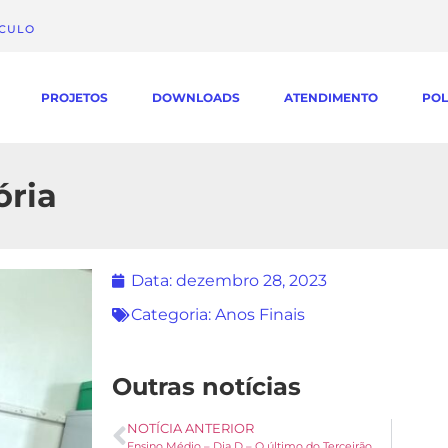
ÁCULO
PROJETOS
DOWNLOADS
ATENDIMENTO
POL
ória
Data:
dezembro 28, 2023
Categoria:
Anos Finais
Outras notícias
NOTÍCIA ANTERIOR
Ensino Médio – Dia D – O último do Terceirão