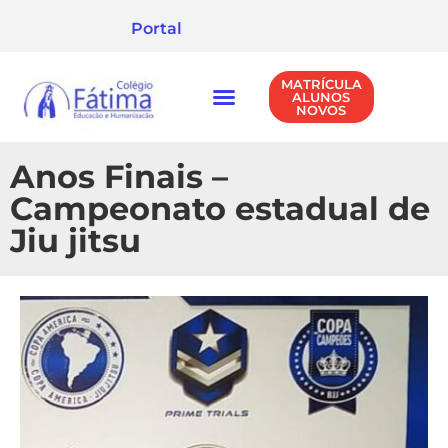
Portal
MATRÍCULA
ALUNOS
NOVOS
NÍVEIS DE ENSINO
POLÍTICA DE PRIVACIDADE
Anos Finais –
Campeonato estadual de
Jiu jitsu