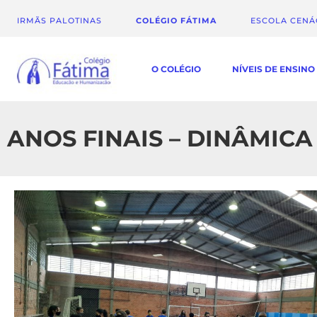
IRMÃS PALOTINAS
COLÉGIO FÁTIMA
ESCOLA CEN
O COLÉGIO
NÍVEIS DE ENSINO
ANOS FINAIS – DINÂMIC