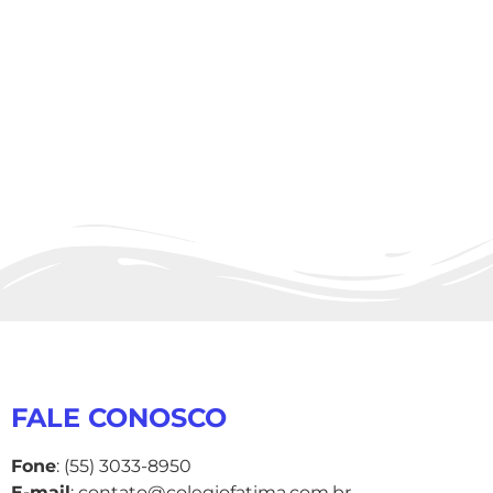
FALE CONOSCO
Fone
: (55) 3033-8950
E-mail
: contato@colegiofatima.com.br