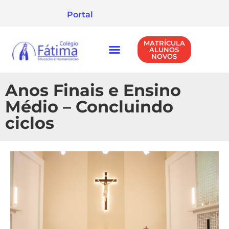
Portal
MATRÍCULA
ALUNOS
NOVOS
NÍVEIS DE ENSINO
POLÍTICA DE PRIVACIDADE
Anos Finais e Ensino
Médio – Concluindo
ciclos