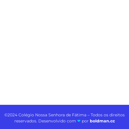
©2024 Colégio Nossa Senhora de Fátima – Todos os direitos
reservados. Desenvolvido com
❤
por
boldman.cc