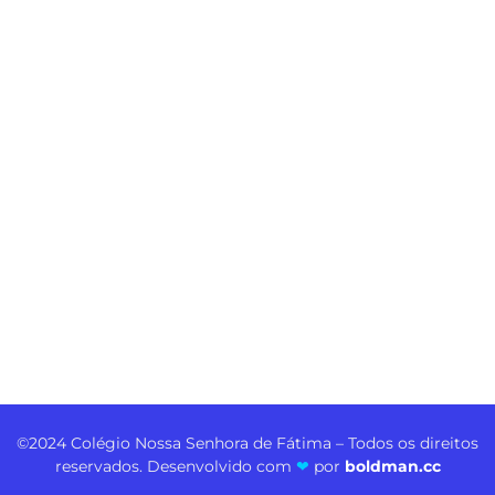
©2024 Colégio Nossa Senhora de Fátima – Todos os direitos
reservados. Desenvolvido com
❤
por
boldman.cc