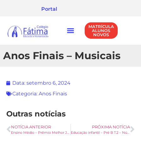
Portal
MATRÍCULA
ALUNOS
NOVOS
NÍVEIS DE ENSINO
POLÍTICA DE PRIVACIDADE
Anos Finais – Musicais
Data:
setembro 6, 2024
Categoria:
Anos Finais
Outras notícias
NOTÍCIA ANTERIOR
PRÓXIMA NOTÍCIA
Ensino Médio – Prêmio Melhor Jogadora
Educação infantil – Pré B T.2 – Números e quantidades.