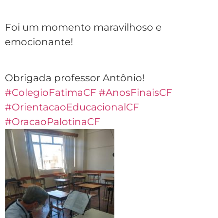
Foi um momento maravilhoso e
emocionante!
Obrigada professor Antônio!
#ColegioFatimaCF
#AnosFinaisCF
#OrientacaoEducacionalCF
#OracaoPalotinaCF