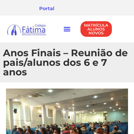
Portal
MATRÍCULA
ALUNOS
NOVOS
NÍVEIS DE ENSINO
POLÍTICA DE PRIVACIDADE
Anos Finais – Reunião de
pais/alunos dos 6 e 7
anos