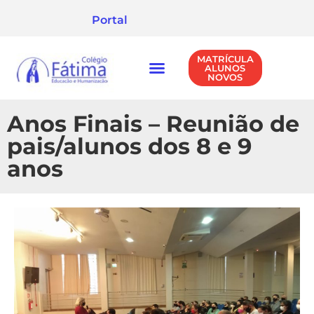
Portal
MATRÍCULA
ALUNOS
NOVOS
NÍVEIS DE ENSINO
POLÍTICA DE PRIVACIDADE
Anos Finais – Reunião de
pais/alunos dos 8 e 9
anos