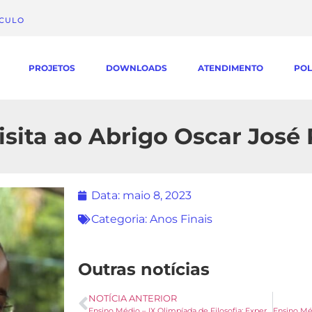
ÁCULO
PROJETOS
DOWNLOADS
ATENDIMENTO
POL
isita ao Abrigo Oscar José
Data:
maio 8, 2023
Categoria:
Anos Finais
Outras notícias
NOTÍCIA ANTERIOR
Ensino Médio – IX Olimpíada de Filosofia: Experiência do Filosofar