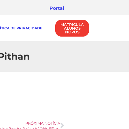
Portal
MATRÍCULA
ÍTICA DE PRIVACIDADE
ALUNOS
NOVOS
 Pithan
PRÓXIMA NOTÍCIA
Ensino Médio – Palestra: Política HIV/aids, ISTs e Hepatites Virais – Prefeitura de Santa Maria