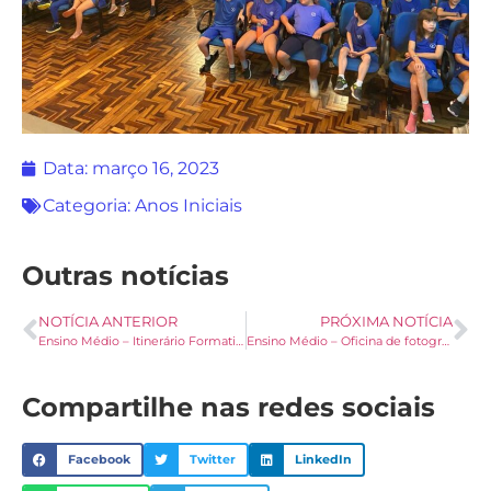
Data:
março 16, 2023
Categoria:
Anos Iniciais
Outras notícias
NOTÍCIA ANTERIOR
PRÓXIMA NOTÍCIA
Ensino Médio – Itinerário Formativo: Tecnologia na Educação
Ensino Médio – Oficina de fotografia
Compartilhe nas redes sociais
Facebook
Twitter
LinkedIn