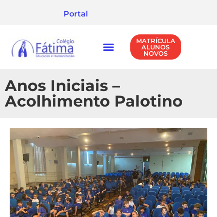
Portal
MATRÍCULA
ALUNOS
NOVOS
NÍVEIS DE ENSINO
POLÍTICA DE PRIVACIDADE
Anos Iniciais –
Acolhimento Palotino