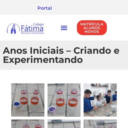
Portal
MATRÍCULA
ALUNOS
NOVOS
NÍVEIS DE ENSINO
POLÍTICA DE PRIVACIDADE
Anos Iniciais – Criando e
Experimentando