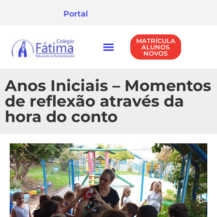
Portal
MATRÍCULA
ALUNOS
NOVOS
NÍVEIS DE ENSINO
POLÍTICA DE PRIVACIDADE
Anos Iniciais – Momentos
de reflexão através da
hora do conto