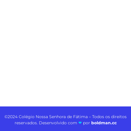
©2024 Colégio Nossa Senhora de Fátima – Todos os direitos
reservados. Desenvolvido com
❤
por
boldman.cc