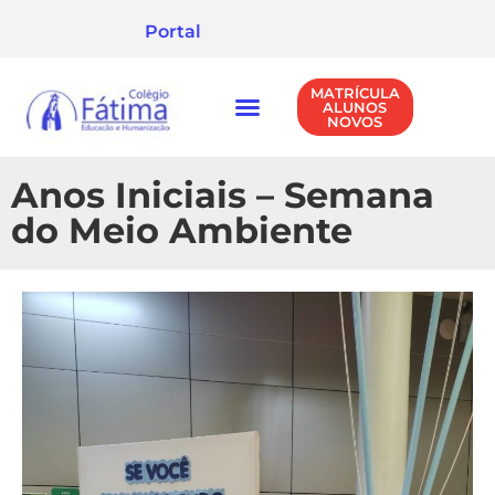
Portal
MATRÍCULA
ALUNOS
NOVOS
NÍVEIS DE ENSINO
POLÍTICA DE PRIVACIDADE
Anos Iniciais – Semana
do Meio Ambiente