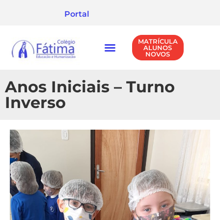
Portal
MATRÍCULA
ALUNOS
NOVOS
NÍVEIS DE ENSINO
POLÍTICA DE PRIVACIDADE
Anos Iniciais – Turno
Inverso