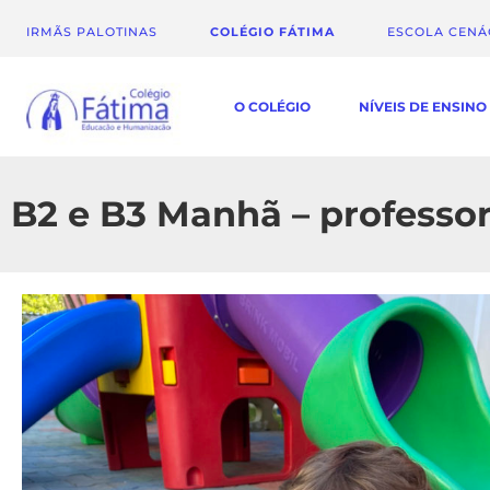
IRMÃS PALOTINAS
COLÉGIO FÁTIMA
ESCOLA CEN
O COLÉGIO
NÍVEIS DE ENSINO
B2 e B3 Manhã – professor