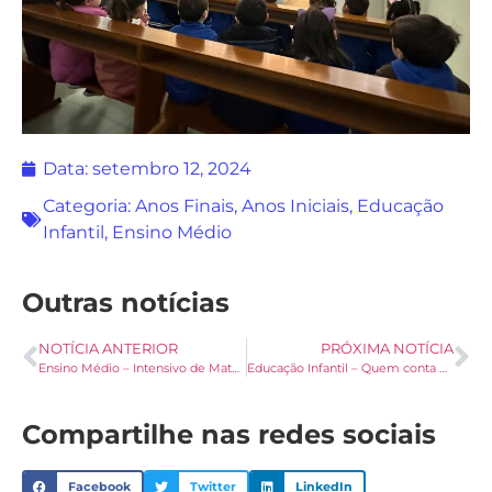
Data:
setembro 12, 2024
Categoria:
Anos Finais
,
Anos Iniciais
,
Educação
Infantil
,
Ensino Médio
Outras notícias
NOTÍCIA ANTERIOR
PRÓXIMA NOTÍCIA
Ensino Médio – Intensivo de Matemática e Inglês
Educação Infantil – Quem conta um conto, aumenta um ponto
Compartilhe nas redes sociais
Facebook
Twitter
LinkedIn