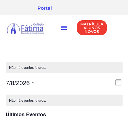
Portal
MATRÍCULA
ALUNOS
NOVOS
NÍVEIS DE ENSINO
POLÍTICA DE PRIVACIDADE
Não há eventos futuros.
Na
Na
7/8/2026
Mês
Selecione
d
de
a
Calendárior
data.
vi
Não há eventos futuros.
vis
de
Ev
Últimos Eventos
Eventos