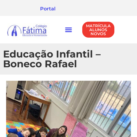
Portal
MATRÍCULA
ALUNOS
NOVOS
NÍVEIS DE ENSINO
POLÍTICA DE PRIVACIDADE
Educação Infantil –
Boneco Rafael