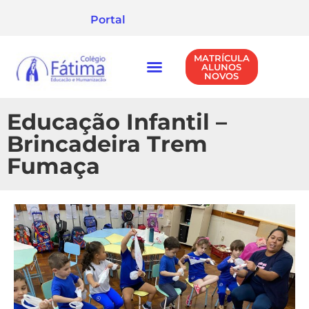
Portal
MATRÍCULA
ALUNOS
NOVOS
NÍVEIS DE ENSINO
POLÍTICA DE PRIVACIDADE
Educação Infantil –
Brincadeira Trem
Fumaça