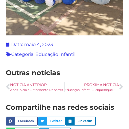
Data:
maio 4, 2023
Categoria:
Educação Infantil
Outras notícias
NOTÍCIA ANTERIOR
PRÓXIMA NOTÍCIA
Anos Iniciais – Momento Repórter
Educação Infantil – Piquenique Literário
Compartilhe nas redes sociais
Facebook
Twitter
LinkedIn