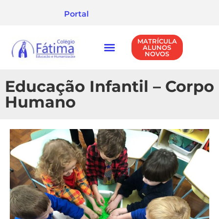
Portal
MATRÍCULA
ALUNOS
NOVOS
NÍVEIS DE ENSINO
POLÍTICA DE PRIVACIDADE
Educação Infantil – Corpo
Humano