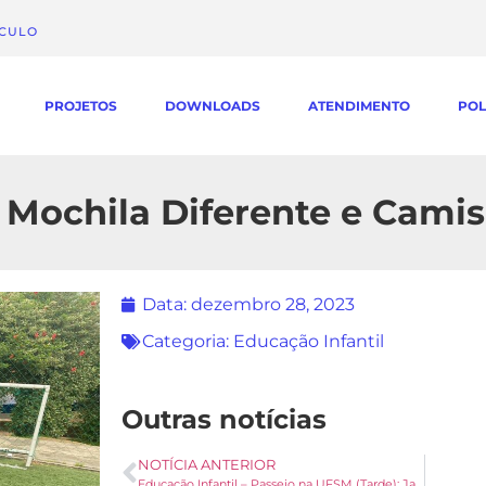
ÁCULO
PROJETOS
DOWNLOADS
ATENDIMENTO
POL
a Mochila Diferente e Cami
Data:
dezembro 28, 2023
Categoria:
Educação Infantil
Outras notícias
NOTÍCIA ANTERIOR
Educação Infantil – Passeio na UFSM (Tarde): Jardim Botânico e Zootecnia