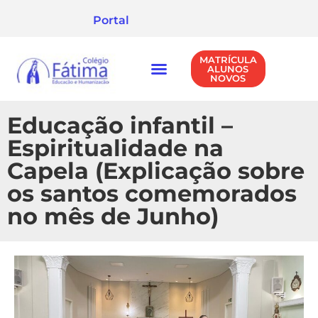
Portal
MATRÍCULA
ALUNOS
NOVOS
NÍVEIS DE ENSINO
POLÍTICA DE PRIVACIDADE
Educação infantil –
Espiritualidade na
Capela (Explicação sobre
os santos comemorados
no mês de Junho)