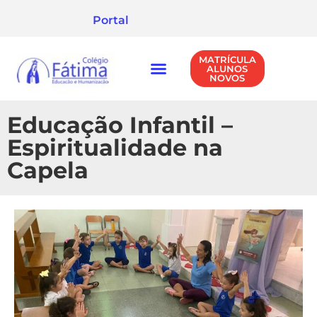
Portal
MATRÍCULA
ALUNOS
NOVOS
NÍVEIS DE ENSINO
POLÍTICA DE PRIVACIDADE
Educação Infantil –
Espiritualidade na
Capela