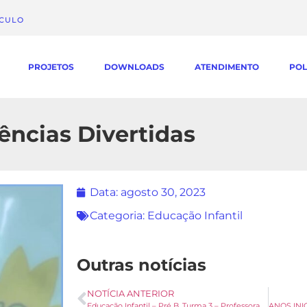
ÁCULO
PROJETOS
DOWNLOADS
ATENDIMENTO
POL
ências Divertidas
Data:
agosto 30, 2023
Categoria:
Educação Infantil
Outras notícias
NOTÍCIA ANTERIOR
Educação Infantil – Pré B, Turma 3 – Professora Marieli Doná