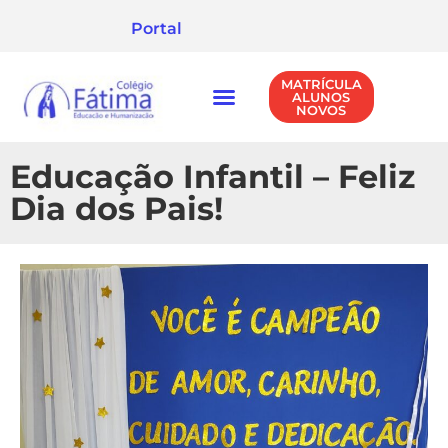
Portal
MATRÍCULA
ALUNOS
NOVOS
NÍVEIS DE ENSINO
POLÍTICA DE PRIVACIDADE
Educação Infantil – Feliz
Dia dos Pais!