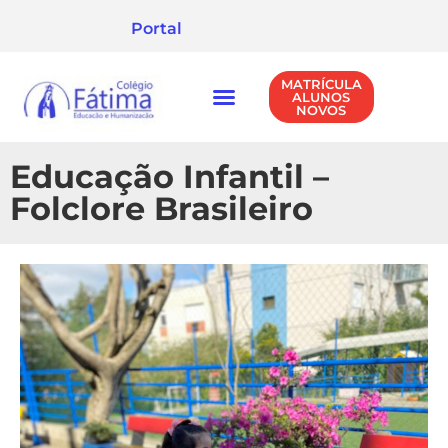
Portal
MATRÍCULA
ALUNOS
NOVOS
NÍVEIS DE ENSINO
POLÍTICA DE PRIVACIDADE
Educação Infantil –
Folclore Brasileiro