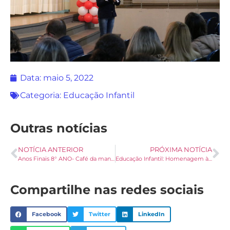
Data:
maio 5, 2022
Categoria:
Educação Infantil
Outras notícias
NOTÍCIA ANTERIOR
PRÓXIMA NOTÍCIA
Anos Finais 8° ANO- Café da manhã com alguém especial
Educação Infantil: Homenagem às mães – Dia 03/05
Compartilhe nas redes sociais
Facebook
Twitter
LinkedIn