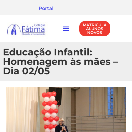
Portal
MATRÍCULA
ALUNOS
NOVOS
NÍVEIS DE ENSINO
POLÍTICA DE PRIVACIDADE
Educação Infantil:
Homenagem às mães –
Dia 02/05