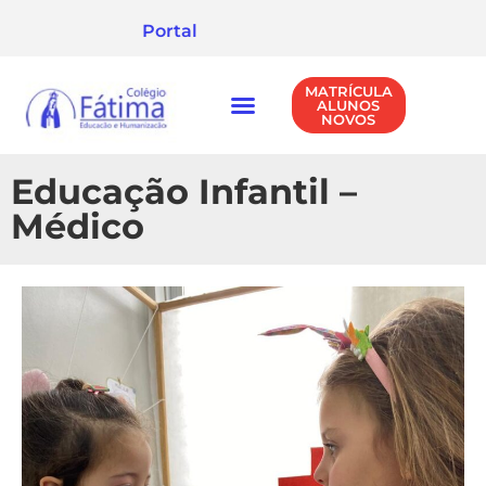
Portal
MATRÍCULA
ALUNOS
NOVOS
NÍVEIS DE ENSINO
POLÍTICA DE PRIVACIDADE
Educação Infantil –
Médico