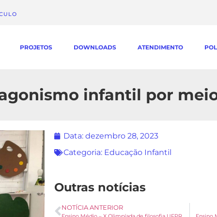
ÁCULO
PROJETOS
DOWNLOADS
ATENDIMENTO
POL
tagonismo infantil por mei
Data:
dezembro 28, 2023
Categoria:
Educação Infantil
Outras notícias
NOTÍCIA ANTERIOR
Ensino Médio – X Olimpíada de filosofia UFPR
Ensino 