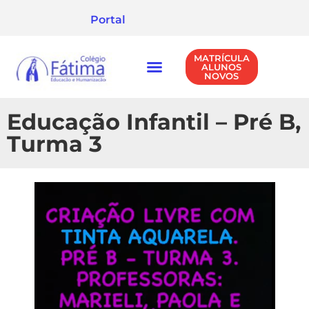
Portal
MATRÍCULA
ALUNOS
NOVOS
NÍVEIS DE ENSINO
POLÍTICA DE PRIVACIDADE
Educação Infantil – Pré B,
Turma 3