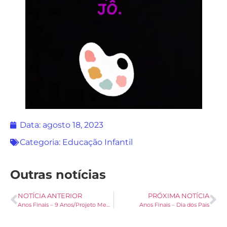
Data:
agosto 18, 2023
Categoria:
Educação Infantil
Outras notícias
NOTÍCIA ANTERIOR
PRÓXIMA NOTÍCIA
Anos Finais – 9 Anos/Projeto Memórias Compartilhadas
Anos Finais – Dia dos Pais