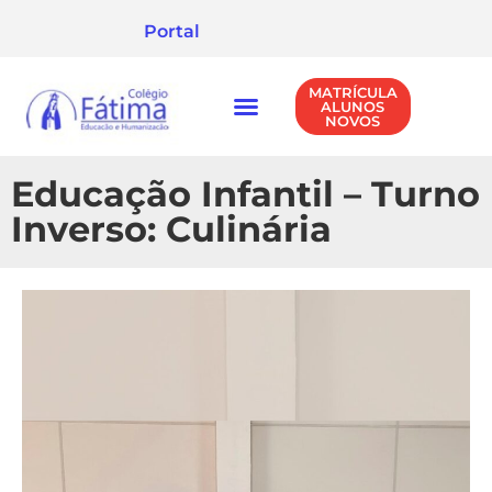
Portal
MATRÍCULA
ALUNOS
NOVOS
NÍVEIS DE ENSINO
POLÍTICA DE PRIVACIDADE
Educação Infantil – Turno
Inverso: Culinária