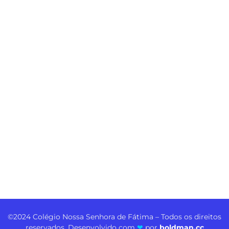
©2024 Colégio Nossa Senhora de Fátima – Todos os direitos
reservados. Desenvolvido com
❤
por
boldman.cc