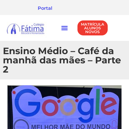
Portal
MATRÍCULA
ALUNOS
NOVOS
NÍVEIS DE ENSINO
POLÍTICA DE PRIVACIDADE
Ensino Médio – Café da
manhã das mães – Parte
2