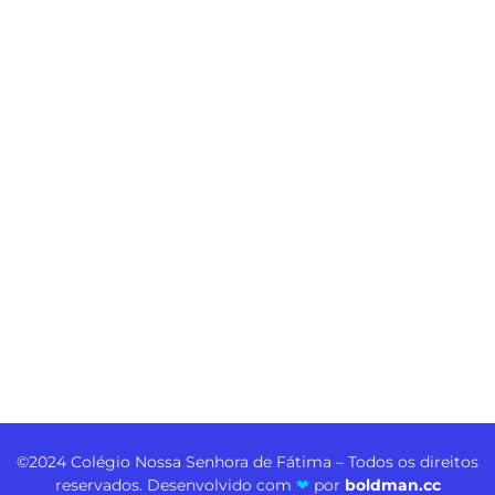
©2024 Colégio Nossa Senhora de Fátima – Todos os direitos
reservados. Desenvolvido com
❤
por
boldman.cc