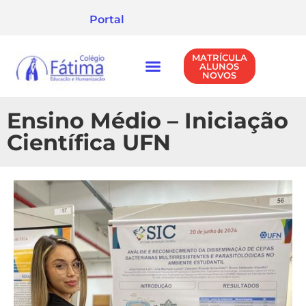
Portal
MATRÍCULA
ALUNOS
NOVOS
NÍVEIS DE ENSINO
POLÍTICA DE PRIVACIDADE
Ensino Médio – Iniciação
Científica UFN