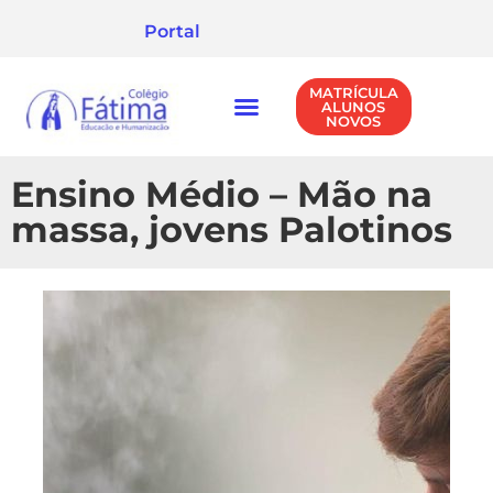
Portal
MATRÍCULA
ALUNOS
NOVOS
NÍVEIS DE ENSINO
POLÍTICA DE PRIVACIDADE
Ensino Médio – Mão na
massa, jovens Palotinos