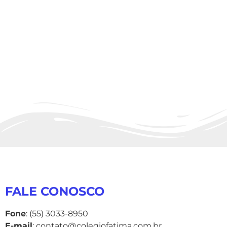
FALE CONOSCO
Fone
: (55) 3033-8950
E-mail
: contato@colegiofatima.com.br