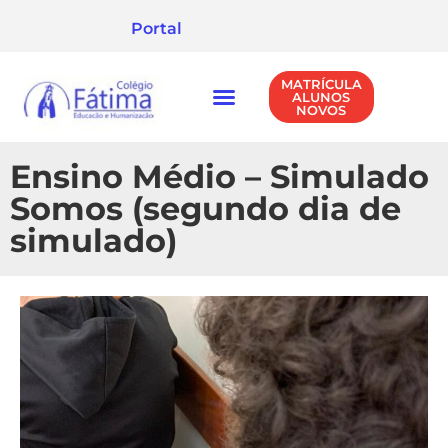
Portal
MATRÍCULA
ALUNOS
NOVOS
NÍVEIS DE ENSINO
POLÍTICA DE PRIVACIDADE
Ensino Médio – Simulado
Somos (segundo dia de
simulado)