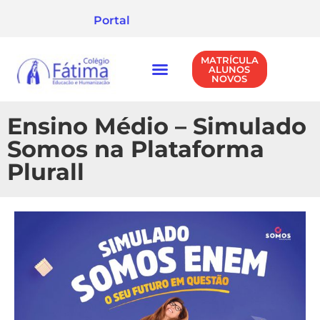
Portal
MATRÍCULA
ALUNOS
NOVOS
NÍVEIS DE ENSINO
POLÍTICA DE PRIVACIDADE
Ensino Médio – Simulado
Somos na Plataforma
Plurall