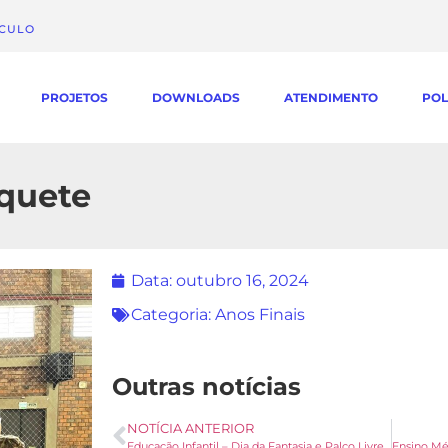
ÁCULO
PROJETOS
DOWNLOADS
ATENDIMENTO
POL
squete
Data:
outubro 16, 2024
Categoria:
Anos Finais
Outras notícias
NOTÍCIA ANTERIOR
Educação Infantil – Dia da Fantasia e Palco Livre