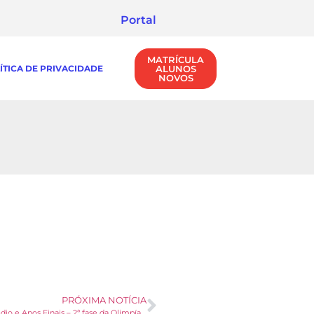
Portal
MATRÍCULA
ÍTICA DE PRIVACIDADE
ALUNOS
NOVOS
PRÓXIMA NOTÍCIA
Ensino Médio e Anos Finais – 2ª fase da Olimpíada de Matemática – OBMEP