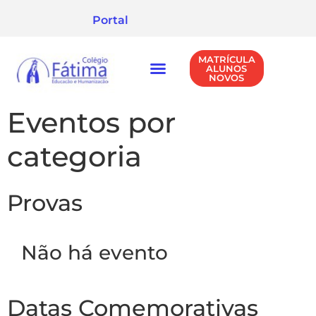
Portal
MATRÍCULA
ALUNOS
NOVOS
NÍVEIS DE ENSINO
POLÍTICA DE PRIVACIDADE
Eventos por
categoria
Provas
Não há evento
Datas Comemorativas