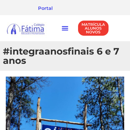
Portal
MATRÍCULA
ALUNOS
NOVOS
NÍVEIS DE ENSINO
POLÍTICA DE PRIVACIDADE
#integraanosfinais 6 e 7
anos