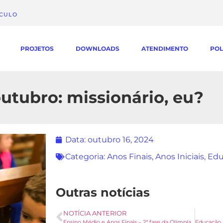
ÁCULO
PROJETOS
DOWNLOADS
ATENDIMENTO
POL
utubro: missionário, eu?
Data:
outubro 16, 2024
Categoria:
Anos Finais
,
Anos Iniciais
,
Edu
Outras notícias
NOTÍCIA ANTERIOR
Ensino Médio e Anos Finais – 2ª fase da Olimpíada de Matemática – OBMEP