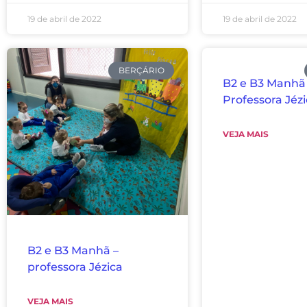
19 de abril de 2022
19 de abril de 2022
BERÇÁRIO
B2 e B3 Manhã
Professora Jéz
VEJA MAIS
B2 e B3 Manhã –
professora Jézica
VEJA MAIS