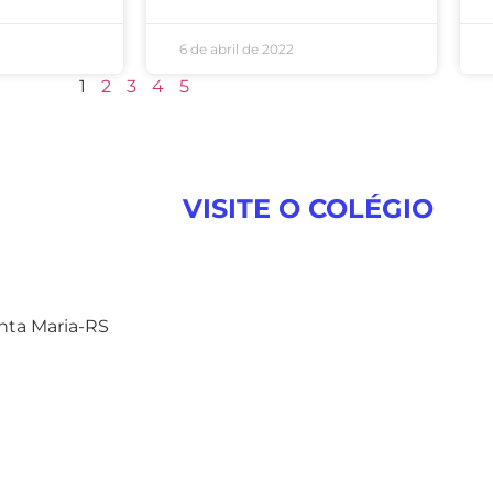
6 de abril de 2022
1
2
3
4
5
VISITE O COLÉGIO
anta Maria-RS