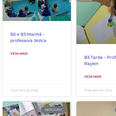
B2 e B3 Manhã –
professora Jézica
VEJA MAIS
B3 Tarde – Pro
Raylen
VEJA MAIS
19 de abril de 2022
19 de abril de 2022
BERÇÁRIO