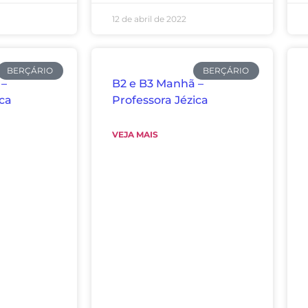
12 de abril de 2022
BERÇÁRIO
BERÇÁRIO
 –
B2 e B3 Manhã –
ica
Professora Jézica
VEJA MAIS