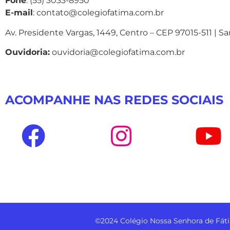
Fone
: (55) 3033-8950
E-mail
: contato@colegiofatima.com.br
Av. Presidente Vargas, 1449, Centro – CEP 97015-511 | S
Ouvidoria:
ouvidoria@colegiofatima.com.br
ACOMPANHE NAS REDES SOCIAIS
©2024 Colégio Nossa Senhora de Fáti