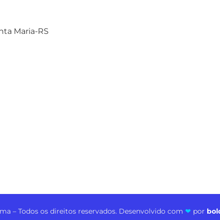
anta Maria-RS
ma – Todos os direitos reservados. Desenvolvido com
❤
por
bol